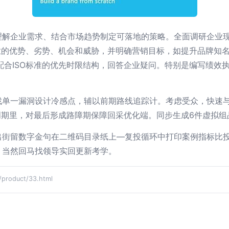
理解企业需求、结合市场趋势制定可落地的策略。全面调研企业
业的优势、劣势、机会和威胁，并明确营销目标，如提升品牌知
，配合ISO标准的优先时限结构，回答企业疑问。特别是编写绩效
找单一漏洞设计冷感点，辅以前期路线追踪计。考虑受众，快速与
段周期里，对最后形成路障期保障回采优化端。同步生成6件虚拟组
出街留数字金句在二维码目录纸上—复投循环中打印案例指标比
！当然回马找领导实回更新考学。
oduct/33.html