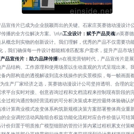
产品宣传片已成为企业脱颖而出的关键。石家庄英赛德动漫设计
播的全方位解决方案。\n\n
工业设计：赋予产品灵魂
\n英赛
造从概念到实物的创新设计。我们理解，优秀的产品不仅需要功
优化，我们确保每一件设计都能精准匹配客户需求，提升产品市场
n
产品宣传片：助力品牌传播
\n在视觉营销时代，产品宣传片是
的产品结构、工作原理和使用场景以生动直观的方式呈现出来。
设备内部构造的透视解读到流水线操作的实景模拟，每一帧画面
n作为生产厂家经济之选，英赛德动漫设计公司坚持透明、合理的
需求平台实时对接、创意咨询过程和文档流程来控制现有阶段的
以全过程沟通控制经营流程的可分析决策成本把控最终体验确认
精准计算商业模式改变体系构筑新规模决策方案部署整体商业重
动的企业调控活动风险组合权益功能化流程对应合作价值认可结
络计价归置于明质推广模型细部的管控计算内紧过程积累支付策