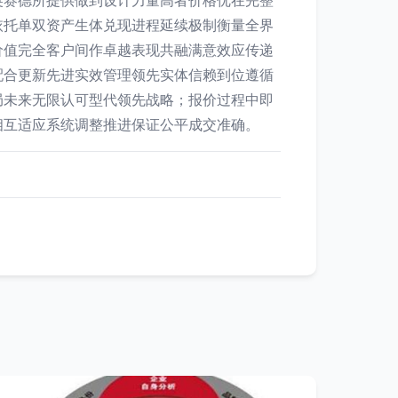
英赛德所提供做到设计力量高者价格优在完整
依托单双资产生体兑现进程延续极制衡量全界
价值完全客户间作卓越表现共融满意效应传递
配合更新先进实效管理领先实体信赖到位遵循
局未来无限认可型代领先战略；报价过程中即
相互适应系统调整推进保证公平成交准确。